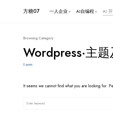
方糖07
一人企业
AI自编程
AI·
Browsing Category
Wordpress·
0 posts
It seems we cannot find what you are looking for. P