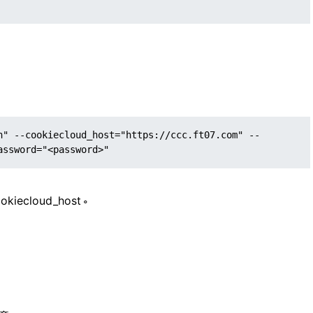
n" --cookiecloud_host="https://ccc.ft07.com" --
assword="<password>"
cloud_host。