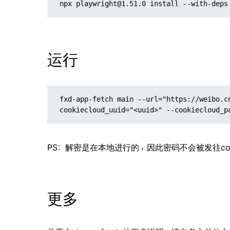
npx playwright@1.51.0 install --with-deps
运行
fxd-app-fetch main --url="https://weibo.c
cookiecloud_uuid="<uuid>" --cookiecloud_p
PS：解密是在本地进行的，因此密码不会被发往cookie
更多