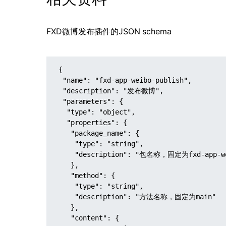
FXD微博发布插件的JSON schema
{

 "name": "fxd-app-weibo-publish",

 "description": "发布微博",

 "parameters": {

  "type": "object",

  "properties": {

   "package_name": {

    "type": "string",

    "description": "包名称，固定为fxd-app-weibo-publish"

   },

   "method": {

    "type": "string",

    "description": "方法名称，固定为main"

   },

   "content": {
