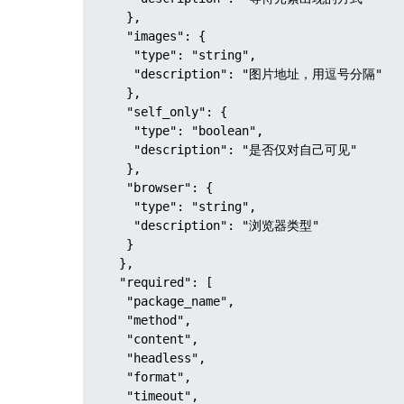
   },

   "images": {

    "type": "string",

    "description": "图片地址，用逗号分隔"

   },

   "self_only": {

    "type": "boolean",

    "description": "是否仅对自己可见"

   },

   "browser": {

    "type": "string",

    "description": "浏览器类型"

   }

  },

  "required": [

   "package_name",

   "method",

   "content",

   "headless",

   "format",

   "timeout",
