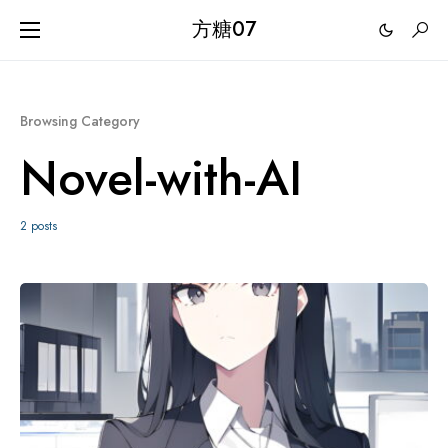
方糖07
Browsing Category
Novel-with-AI
2 posts